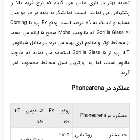
تجربه بهتر در بازی هایی می گردد که نرخ فریم بالا را
پشتیبانی می نمایند. نسبت نمایشگر به بدنه در هر دو مدل
مشابه و نزدیک به 89 درصد است. پوکو F7 پرو با Corning
Gorilla Glass 7i که مقاومت Mohs سطح 5 ارائه می دهد،
از محافظ نوتر و مقاوم تری بهره می برد؛ در مقابل شیائومی
14T پرو از Gorilla Glass 5 استفاده می نماید که هرچند
مقاوم است، اما به روزترین نسل محافظ محسوب نمی
گردد.
عملکرد در Phonearena
پوکو F7
شیائومی 14T
عملکرد در Phonearena
پرو
پرو
حدبیشتر روشنایی
2825
تست نشده