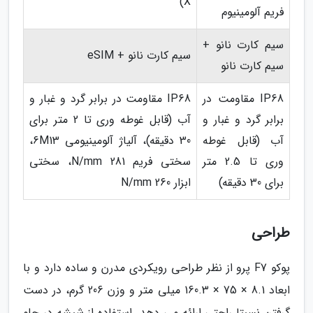
X)
فریم آلومینیوم
سیم کارت نانو +
سیم کارت نانو + eSIM
سیم کارت نانو
IP68 مقاومت در
IP68 مقاومت در برابر گرد و غبار و
برابر گرد و غبار و
آب (قابل غوطه وری تا 2 متر برای
آب (قابل غوطه
30 دقیقه)، آلیاژ آلومینیومی 6M13،
وری تا 2.5 متر
سختی فریم 281 N/mm، سختی
برای 30 دقیقه)
ابزار 260 N/mm
طراحی
پوکو F7 پرو از نظر طراحی رویکردی مدرن و ساده دارد و با
ابعاد 8.1 × 75 × 160.3 میلی متر و وزن 206 گرم، در دست
گرفتن نسبتا راحتی ارائه می دهد. استفاده از شیشه در جلو