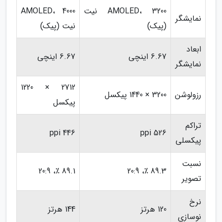
AMOLED، 3200 نیت
AMOLED، 4000
نمایشگر
(پیک)
نیت (پیک)
ابعاد
6.67 اینچی
6.67 اینچی
نمایشگر
2712 × 1220
رزولوشن
3200 × 1440 پیکسل
پیکسل
تراکم
446 ppi
526 ppi
پیکسلی
نسبت
89.1 ٪، 20:9
89.3 ٪، 20:9
تصویر
نرخ
120 هرتز
144 هرتز
نوسازی