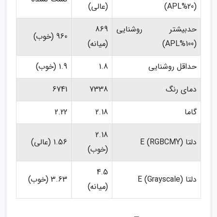
(20%APL)
(عالی)
حدبیشتر روشنایی
869
960 (خوب)
(100%APL)
(میانه)
حداقل روشنایی
1.8
1.9 (خوب)
دمای رنگ
7338
6741
گاما
2.18
2.22
2.18
دلتا E (RGBCMY)
1.56 (عالی)
(خوب)
4.5
دلتا E (Grayscale)
3.63 (خوب)
(میانه)