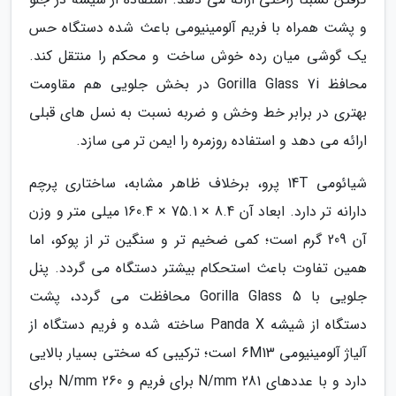
و پشت همراه با فریم آلومینیومی باعث شده دستگاه حس
یک گوشی میان رده خوش ساخت و محکم را منتقل کند.
محافظ Gorilla Glass 7i در بخش جلویی هم مقاومت
بهتری در برابر خط وخش و ضربه نسبت به نسل های قبلی
ارائه می دهد و استفاده روزمره را ایمن تر می سازد.
شیائومی 14T پرو، برخلاف ظاهر مشابه، ساختاری پرچم
دارانه تر دارد. ابعاد آن 8.4 × 75.1 × 160.4 میلی متر و وزن
آن 209 گرم است؛ کمی ضخیم تر و سنگین تر از پوکو، اما
همین تفاوت باعث استحکام بیشتر دستگاه می گردد. پنل
جلویی با Gorilla Glass 5 محافظت می گردد، پشت
دستگاه از شیشه Panda X ساخته شده و فریم دستگاه از
آلیاژ آلومینیومی 6M13 است؛ ترکیبی که سختی بسیار بالایی
دارد و با عددهای 281 N/mm برای فریم و 260 N/mm برای