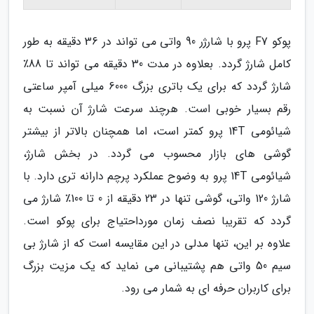
پوکو F7 پرو با شارژر 90 واتی می تواند در 36 دقیقه به طور
کامل شارژ گردد. بعلاوه در مدت 30 دقیقه می تواند تا 88٪
شارژ گردد که برای یک باتری بزرگ 6000 میلی آمپر ساعتی
رقم بسیار خوبی است. هرچند سرعت شارژ آن نسبت به
شیائومی 14T پرو کمتر است، اما همچنان بالاتر از بیشتر
گوشی های بازار محسوب می گردد. در بخش شارژ،
شیائومی 14T پرو به وضوح عملکرد پرچم دارانه تری دارد. با
شارژ 120 واتی، گوشی تنها در 23 دقیقه از 0 تا 100٪ شارژ می
گردد که تقریبا نصف زمان مورداحتیاج برای پوکو است.
علاوه بر این، تنها مدلی در این مقایسه است که از شارژ بی
سیم 50 واتی هم پشتیبانی می نماید که یک مزیت بزرگ
برای کاربران حرفه ای به شمار می رود.