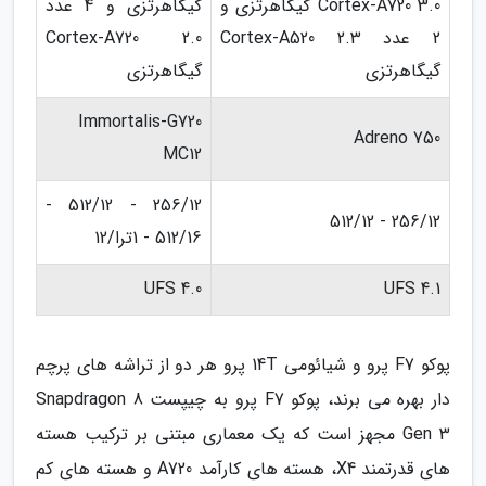
Cortex-A720 3.0 گیگاهرتزی و
گیگاهرتزی و 4 عدد
2 عدد Cortex-A520 2.3
Cortex-A720 2.0
گیگاهرتزی
گیگاهرتزی
Immortalis-G720
Adreno 750
MC12
256/12 - 512/12 -
256/12 - 512/12
512/16 - 1ترا/12
UFS 4.0
UFS 4.1
پوکو F7 پرو و شیائومی 14T پرو هر دو از تراشه های پرچم
دار بهره می برند، پوکو F7 پرو به چیپست Snapdragon 8
Gen 3 مجهز است که یک معماری مبتنی بر ترکیب هسته
های قدرتمند X4، هسته های کارآمد A720 و هسته های کم