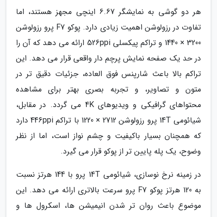
هر دو گوشی به نمایشگر 6.67 اینچی مجهز هستند، اما
تفاوت در رزولوشن اهمیت زیادی دارد. پوکو F7 پرو رزولوشن
3200 × 1440 و تراکم پیکسلی 526ppi ارائه می دهد که آن را
در حد یک صفحه نمایش پرچم دار واقعی قرار می دهد. این
تراکم بالا باعث شارپنس فوق العاده، جزئیات دقیق تر در
متون و تصاویر، و تجربه بصری بهتر برای مشاهده
محتواهای گرافیکی و ویدیوهای 4K می گردد. در مقابل،
شیائومی 14T پرو رزولوشن 2712 × 1220 با تراکم 446ppi دارد
که همچنان بسیار باکیفیت و چشم نواز است، اما از نظر
وضوح، یک پله پایین تر از پوکو قرار می گیرد.
در زمینه نرخ نوسازی، شیائومی 14T پرو با 144 هرتز نسبت
به 120 هرتز پوکو F7 پرو سرعت بالاتری ارائه می دهد. این
موضوع باعث روان تر شدن انیمیشن ها، اسکرول ها و