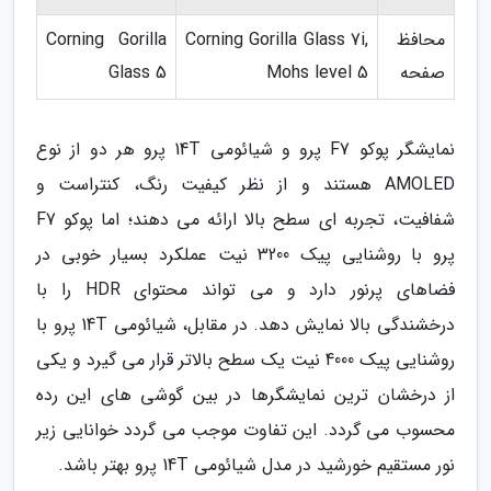
محافظ
Corning Gorilla Glass 7i,
Corning Gorilla
صفحه
Mohs level 5
Glass 5
نمایشگر پوکو F7 پرو و شیائومی 14T پرو هر دو از نوع
AMOLED هستند و از نظر کیفیت رنگ، کنتراست و
شفافیت، تجربه ای سطح بالا ارائه می دهند؛ اما پوکو F7
پرو با روشنایی پیک 3200 نیت عملکرد بسیار خوبی در
فضاهای پرنور دارد و می تواند محتوای HDR را با
درخشندگی بالا نمایش دهد. در مقابل، شیائومی 14T پرو با
روشنایی پیک 4000 نیت یک سطح بالاتر قرار می گیرد و یکی
از درخشان ترین نمایشگرها در بین گوشی های این رده
محسوب می گردد. این تفاوت موجب می گردد خوانایی زیر
نور مستقیم خورشید در مدل شیائومی 14T پرو بهتر باشد.