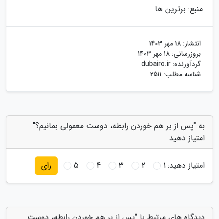
منبع: برترین ها
انتشار:
18 مهر 1403
بروزرسانی:
18 مهر 1403
گردآورنده:
dubairo.ir
شناسه مطلب: 2511
به "پس از بر هم خوردن رابطه، دوست معمولی بمانیم؟"
امتیاز دهید
امتیاز دهید:
1
2
3
4
5
رای
دیدگاه های مرتبط با "پس از بر هم خوردن رابطه، دوست