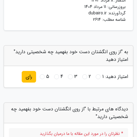
انتشار:
8 مرداد 1404
بروزرسانی:
11 مرداد 1404
گردآورنده:
dubairo.ir
شناسه مطلب: 2614
به "از روی انگشتان دست خود بفهمید چه شخصیتی دارید"
امتیاز دهید
امتیاز دهید:
1
2
3
4
5
رای
دیدگاه های مرتبط با "از روی انگشتان دست خود بفهمید چه
شخصیتی دارید"
* نظرتان را در مورد این مقاله با ما درمیان بگذارید