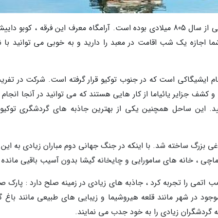
کویا سان مهمترین محل مکتب شینگون بودایی از سال 805 میلادی بوده است. آرامگاه معرف این فرقه ، کوبو د
شما اجازه یک شب اقامت در معبد را دارید و به خوبی می توانید با ن
نام ایشیگاکی است که در جنوب توکیو قرار گرفته است. شرکت در تفری
 کشف جزایر یائیاما از کار هایی هستند که می توانید در آنجا انجام 
ید. این ساحل همچنین یکی از بهترین جاذبه های گردشگری توکیو
 باغی بزرگ ساخته شد. با اینکه در جنگ جهانی دوم مباران زیادی به این
گاماچی ، خانه های سامورایی و چایخانه گیشا بدون آسیب باقیی مانده ا
شیما اولین شهر جهان که در سال 1945 بمب اتمی را تجربه کرد ، جاذبه های زیادی در زمینه صلح دارد : پارک
موجود در شهر مانند قلعه هیروشیما و زیبایی های طبیعی مانند باغ گ
ه گردشگران زیادی را به خود جدب می نمایند.