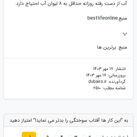
آب از دست رفته روزانه حداقل به 8 لیوان آب احتیاج دارد.
منبع:bestlifeonline
پ
منبع: برترین ها
انتشار:
17 مهر 1403
بروزرسانی:
17 مهر 1403
گردآورنده:
dubairo.ir
شناسه مطلب: 2510
به "این کار ها آفتاب سوختگی را بدتر می نماید!" امتیاز دهید