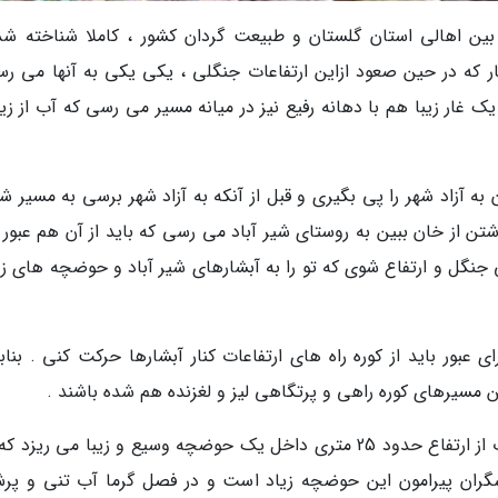
 بین اهالی استان گلستان و طبیعت گردان کشور ، کاملا شناخته شد
 که در حین صعود ازاین ارتفاعات جنگلی ، یکی یکی به آنها می رس
ند متر تا 25 یا سی متر .به یک غار زیبا هم با دهانه رفیع نیز در میانه مسیر می رسی که آب از ز
 به آزاد شهر را پی بگیری و قبل از آنکه به آزاد شهر برسی به مسیر 
ن از خان ببین به روستای شیر آباد می رسی که باید از آن هم عبور 
اهی جنگل و ارتفاع شوی که تو را به آبشارهای شیر آباد و حوضچه های ز
ور باید از کوره راه های ارتفاعات کنار آبشارها حرکت کنی . بنابر
این مسیرهای کوره راهی و پرتگاهی لیز و لغزنده هم شده باشند .
اولین ابشار و حوضچه زیباترین آن هم هست . آب از ارتفاع حدود 25 متری داخل یک حوضچه وسیع و زیبا می ری
. جمعیت گردشگران پیرامون این حوضچه زیاد است و در فصل گرما آب تنی و پ