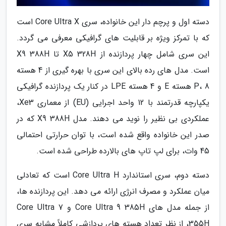
دسته اول و پرچم دار این خانواده، سری Core Ultra X است
که با تمرکز ویژه بر قابلیت های گرافیکی معرفی می گردد.
این سری شامل چهار پردازنده از X5 328H تا X9 388H
است. مدل های رده بالای این سری با بهره گیری از 4 هسته
P، 8 هسته E و 4 هسته LPE در کنار یک پردازنده گرافیکی
یکپارچه قدرتمند با 12 واحد اجرایی (EU) از معماری Xe3،
عملکردی بی نظیر را نوید می دهند. مدل X9 388H که در
صدر این خانواده واقع شده است، با توان حرارتی احتمالی
45 وات، برای لپ تاپ های بالارده طراحی شده است.
دسته دوم، سری استاندارد Core Ultra H است که تعادلی
میان عملکرد و مصرف انرژی ارائه می دهد. این پردازنده ها،
از جمله مدل های Core Ultra 9 385H و Core Ultra 7
355H، از نظر تعداد هسته های پردازشی کاملاً مشابه سری