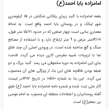
امامزاده بابا احمد(ع)
بقعه امامزاده با گنبد زیبای پلکانی شکلش در 15 کیلومتری
شهر لیکک و در روستای بابا احمد واقع است. به لحاظ
معماری بنایی است چهار ضلعی که در حدود 15/21 متر طول،
14/07متر عرض و 9 متر ارتفاع دارد و با استفاده از مصالح
سنگ و گچ ساخته شده است، در ورودی اصلی آن چند طاق
نما با تزیینات شبیه مقرنس کاری دیده می گردد. قدمت
بنای این امامزاده به دوره سلجوقی می رسد. گنبد بزرگ و دو
طبقه بودن طاقچه های این بنا، از ویژگی های آن محسوب
می گردد. این بنا به شماره 10580 در تاریخ 1382در لیست
آثار ملی ثبت شده و شجره نامه امامزاده بابا احمد (ع) طبق
گفته روستاییان و اعتقادات منطقه ای منسوب به امام موسی
بن جعفر(ع) است.