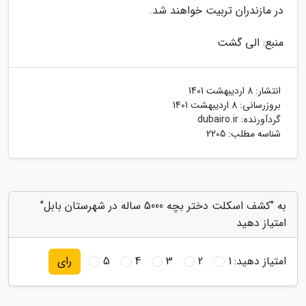
در مازندران تربیت خواهند شد.
منبع: الی گشت
انتشار:
8 اردیبهشت 1401
بروزرسانی:
8 اردیبهشت 1401
گردآورنده:
dubairo.ir
شناسه مطلب: 2205
به "کشف اسکلت دختر بچه 5000 ساله در شهرستان بابل"
امتیاز دهید
امتیاز دهید:
1
2
3
4
5
رای