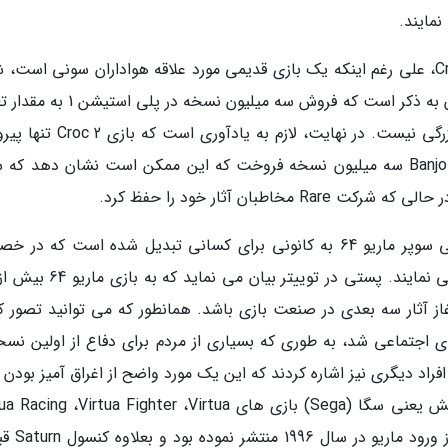
البته این می تواند دلایل مختلفی داشته باشد. Croc، علی رغم اینکه یک بازی قدیمی مورد علاقه هواداران سونی است
به خوبی بازی Banjo-Kazooie نباشد. بعلاوه شایان به ذکر است که فروش سه میلیون نسخ
واحد های مشابه در کنسول نینتندو 64 دستاورد بزرگی نیست. در نهایت، لازم به یاد
فروش نیم میلیون نسخه شد، در حالی که Banjo-Tooie سه میلیون نسخه فروخت که این ممکن است نشان دهد 
طبان آثار خود را حفظ کرد.
در این میان بازی کلاسیک کنسول نینتندو 64 یعنی سوپر ماریو 64 به کانونی برای کسانی تبدیل شده است که 
ظهور آثار سه بعدی در بازی های ویدیویی بحث می نمایند. پستی در توییتر بیا
از آثار سه بعدی در صنعت بازی باشد. همانطور که می توانید تصور کن
اجتماعی شد، به طوری که بسیاری از مردم برای دفاع از اولین نسخه
فراد دیگری نیز اشاره کردند که این یک مورد واضح از اغراق آمیز بودن 
نینتندو در تاریخ بازی است. برای مثال رقیب سابقش یعنی سگا (Sega) بازی های ng ،Virtua Fighter ،Virtua
Fighter 2 ،Daytona USA و SEGA Rally را ق