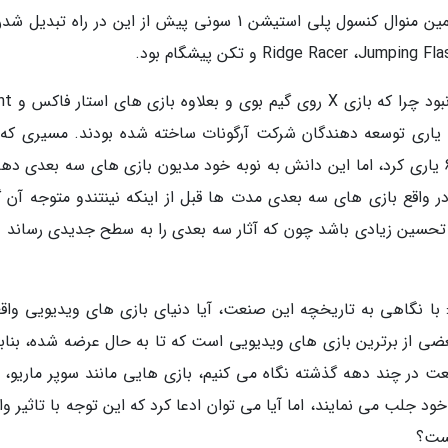
ورود N64 در خانه های زیادی وجود داشت. به همین منوال کنسول پلی استیشن 1 سونی پیش از این در راه ت
بازی سوپر ماریو 64 اولین بازی سه ب
یژه با یاری توسعه دهندگان شرکت آرگونات ساخته شده بودند. مسیری که
Stu و استارگلایدر بود. در واقع بازی های سه بعدی مدت ها قبل از اینکه نینتندو متوجه آن
د، حتی اگر بازی سوپر ماریو 64 سزاوار تحسین زیادی باشد چون که آثار سه بعدی را به سطح جدیدی رساند
ا نگاهی به تاریخچه این صنعت، آیا دنیای بازی های ویدیویی واقعا
ی از برترین بازی های ویدیویی است که تا به حال عرضه شده، بنابر
در چند دهه گذشته نگاه می کنیم، بازی هایی مانند سوپر ماریو، زل
ه زیادی را به خود جلب می نمایند، اما آیا می توان ادعا کرد که این توجه با تاثیر و
یست؟