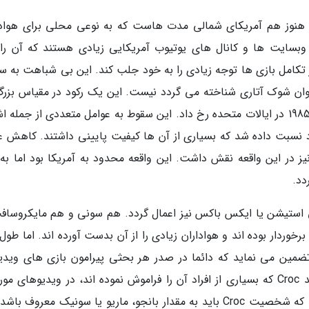
 هنوز هم آمریکای شمالی مدت هاست که به نوعی محلی برای هوادا
ز وبسایت ها و کانال های یوتیوب آمریکایی زیادی هستند که آن را
 تکامل بازی ها توجه زیادی را به خود جلب کند. این بی شباهت به س
ال 1983 که در ژاپن به عنوان شوک آتاری شناخته می گردد نیست. این یک رکود در مقیاس بز
صنعت بازی های ویدیویی بود که از سال 1983 تا 1985 در ایالات متحده رخ داد. این سقوط به عوامل متعددی از جمله
 نسبت داده شد که بسیاری از آن ها کیفیت پایینی داشتند. کاهش عل
 در این واقعه نقش داشت. این واقعه محدود به آمریکا بود اما به 
دد.
پلی استیشن یا ایکس باکس نیز اعمال گردد. هم سونی و هم مایکروسافت
خوردار بوده اند و هواداران زیادی را از آن بدست آورده اند. اما طول
تضمین می نماید که دائما در صدر هر بحثی پیرامون بازی های ویدی
باشد و احتمالا به همین علت است که آثاری مانند Croc که بسیاری از افراد آن را فراموش نموده اند، در ویدیوهای
مدرن یوتیوب دیده نمی گردد! البته نمی توان گفت که شخصیت Croc باید به مقدار بانجو، ماریو یا سونیک معروف ب