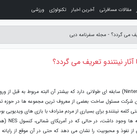
مقالات مسافرتی
آخرین اخبار
تکنولوژی
ورزشی
عریف می گردد؟ - مجله سفرنامه دبی
 آثار نینتندو تعریف می گردد؟
به گزارش مجله سفرنامه دبی، شرکت نینتندو (Nintendo) سابقه ای طولانی دارد که بیشتر آن البته مربوط به قبل از 
 شرکت مسئول ساخت بعضی از معروف ترین مجموعه ها در حوزه تف
 در دهه های 80 و 90 میلادی، حتی کلمه نینتندو برای بسیاری از مردم مترادف با بازی های ویدیویی بو
ژاپن، کنسول Famicom تقریبا در 40 درصد از خانه ها وجو
این سطحی از نفوذ و محبوبیت را نشان می دهد که حتی در آن موقع از رایانه