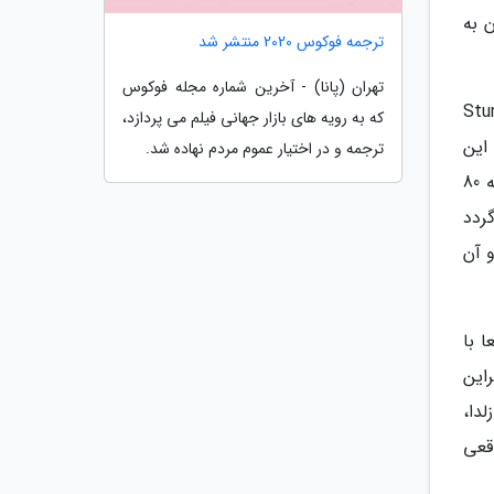
بدیل شدن به
ترجمه فوکوس 2020 منتشر شد
تهران (پانا) - آخرین شماره مجله فوکوس
عدی نینتندو نبود چرا که بازی X روی گیم بوی و بعلاوه بازی های استار فاکس و Stunt
که به رویه های بازار جهانی فیلم می پردازد،
 این
ترجمه و در اختیار عموم مردم نهاده شد.
بازی ها هموار کردند به توسعه بازی سوپر ماریو 64 یاری کرد، اما این دانش به نوبه خود مدیون بازی های سه بعدی دهه 80
 گردد
 و آن
 با
این
دا،
اقعی