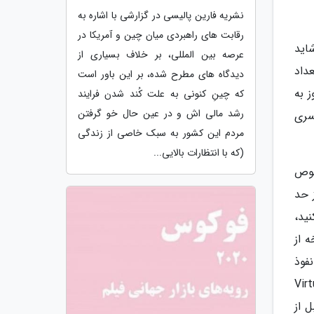
نشریه فارین پالیسی در گزارشی با اشاره به
رقابت های راهبردی میان چین و آمریکا در
، شاید
عرصه بین المللی، بر خلاف بسیاری از
ه در پلی استیشن 1 به مقدار تعداد
دیدگاه های مطرح شده، بر این باور است
آوری است که بازی Croc 2 تنها پیروز به
که چینِ کنونی به علت کُند شدن فرایند
رشد مالی اش و در عین حال خو گرفتن
که سری
مردم این کشور به سبک خاصی از زندگی
(که با انتظارات بالایی...
در خصوص
ن می نماید که به بازی ماریو 64 بیش از حد
ید،
 از
نفوذ
Virtua Raci
بل از ورود ماریو در سال 1996 منتشر نموده بود و بعلاوه کنسول Saturn قبل از