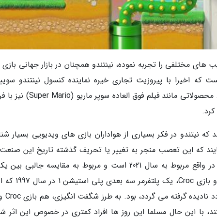
ب های مختلفی را تجربه نموده، نینتندو همچنان در بازار جهانی بازی 
ت که اخیرا با پیروزیت تجاری خیره نماینده کنسول نینتندو سویی
محبوبیت شگفت انگیز آن دوباره اثبات شده است. محصولاتی مانند فیلم فوق العاده س
کرد.
 که نیتندو در فکر بسیاری از هواداران بازی های ویدیویی بسیار شنا
یند که این تعصب منجر به تغییر یا تحریف گذشته تاریخ این صنعت
گردد. توییتی که باعث آغاز این بحث خاص شد، در واقع مربوط به سال 2021 است و مربوط به مقایسه جالبی 
محبوب ترین بازی های کنسول نینتندو 64 (N64) و بازی Croc، ی
وقتی در خصوص تاریخچه این ژانر 
فروش داشتند، با این حال مسلما این روز ها افراد کمتری در خصوص این اثر 