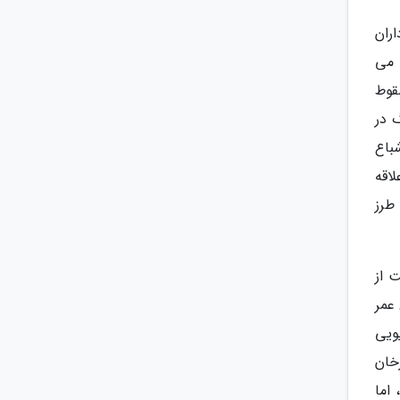
ران
 می
قوط
رگ در
 اشباع
اقه
طرز
 از
 عمر
ویی
 مورخان
اشد، اما