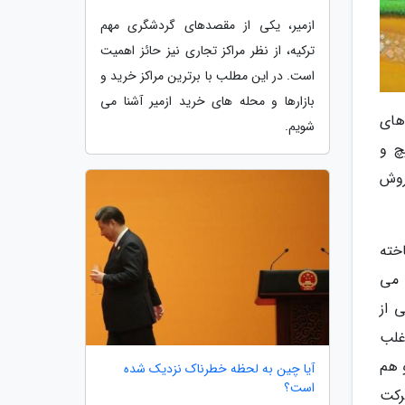
ازمیر، یکی از مقصدهای گردشگری مهم
ترکیه، از نظر مراکز تجاری نیز حائز اهمیت
است. در این مطلب با برترین مراکز خرید و
بازارها و محله های خرید ازمیر آشنا می
های
شویم.
چ و
وپر ماریو (Super Mario) نیز با فروش
خته
 می
بین یکی از
ک پلتفرمر سه بعدی پلی استیشن 1 در سال 1997 که اغلب
صحبت می گردد نادیده گرفته می گردد، بود. به طرز شگفت انگیزی، هم بازی Croc و هم
آیا چین به لحظه خطرناک نزدیک شده
است؟
شرکت