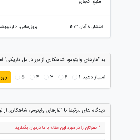
منبع: کجارو
انتشار:
8 آبان 1403
بروزرسانی:
6 اردیبهشت 1404
به "غارهای وایتومو، شاهکاری از نور در دل تاریکی" ام
امتیاز دهید:
1
2
3
4
5
رای
دیدگاه های مرتبط با "غارهای وایتومو، شاهکاری از نو
* نظرتان را در مورد این مقاله با ما درمیان بگذارید