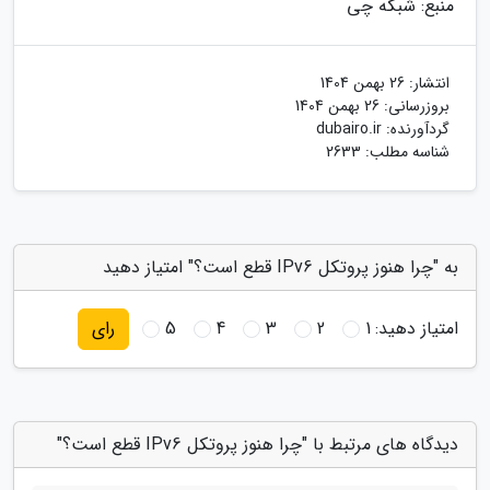
منبع: شبکه چی
انتشار:
26 بهمن 1404
بروزرسانی:
26 بهمن 1404
گردآورنده:
dubairo.ir
شناسه مطلب: 2633
به "چرا هنوز پروتکل IPv6 قطع است؟" امتیاز دهید
امتیاز دهید:
1
2
3
4
5
رای
دیدگاه های مرتبط با "چرا هنوز پروتکل IPv6 قطع است؟"